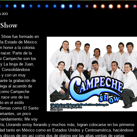
 2013
 Show
 Show fue formado en
tla Estado de México.
n honor a la colonia
 nacer. Parte de la
po Campeche son los
 y La bruja de Juan,
. Consolidándose
o y con un muy
urante la grabación de
lega al acuerdo de
o como Campeche
nace uno de los
o en el estilo
. Temas como El Santo
amantes, un poco
 mandamiento; Me voy
ía; Llorando estoy llorando y muchos más, logran colocarse en los primeros
idad tanto en México como en Estados Unidos y Centroamérica, haciéndose
s discos de oro así como dos de platino por las altas ventas de varias