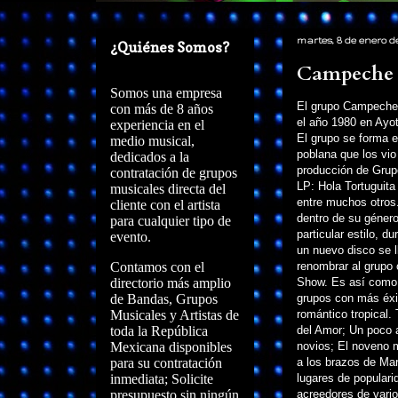
martes, 8 de enero de
¿Quiénes Somos?
Campeche
Somos una empresa
El grupo Campeche
con más de 8 años
el año 1980 en Ayo
experiencia en el
El grupo se forma e
medio musical,
poblana que los vio
dedicados a la
producción de Gru
contratación de grupos
LP: Hola Tortuguita
musicales directa del
entre muchos otros
cliente con el artista
dentro de su géner
para cualquier tipo de
particular estilo, d
evento.
un nuevo disco se l
Contamos con el
renombrar al grup
directorio más amplio
Show. Es así como 
de Bandas, Grupos
grupos con más éxit
Musicales y Artistas de
romántico tropical
toda la República
del Amor; Un poco 
Mexicana disponibles
novios; El noveno
para su contratación
a los brazos de Mar
inmediata; Solicite
lugares de popular
presupuesto sin ningún
acreedores de vario