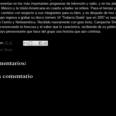
esentan en los más importantes programas de televisión y radio, y en las pl
México y la Unión Americana en cuanto a bailes se refiere. Pasa el tiempo y
 cambios con respecto a sus integrantes para su bien, y es después de tres
rupo regresa a grabar su disco número 14 “Todavía Duele” que en 2007 es lan
 Centro y Norteamérica. Recibido nuevamente con gran éxito, Campeche S
conservando la frescura y el sabor que lo caracteriza, recibiendo de su públi
oyo perseverante que hace del grupo una historia que aún continúa.
en
15:11
he Show
entarios:
n comentario