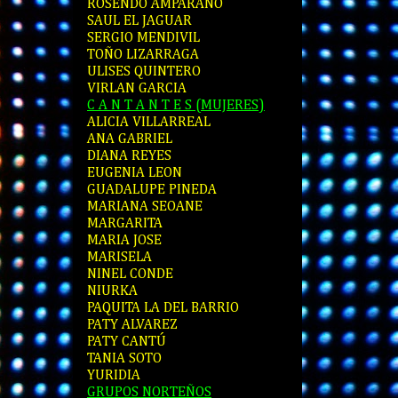
ROSENDO AMPARANO
SAUL EL JAGUAR
SERGIO MENDIVIL
TOÑO LIZARRAGA
ULISES QUINTERO
VIRLAN GARCIA
C A N T A N T E S (MUJERES)
ALICIA VILLARREAL
ANA GABRIEL
DIANA REYES
EUGENIA LEON
GUADALUPE PINEDA
MARIANA SEOANE
MARGARITA
MARIA JOSE
MARISELA
NINEL CONDE
NIURKA
PAQUITA LA DEL BARRIO
PATY ALVAREZ
PATY CANTÚ
TANIA SOTO
YURIDIA
GRUPOS NORTEÑOS