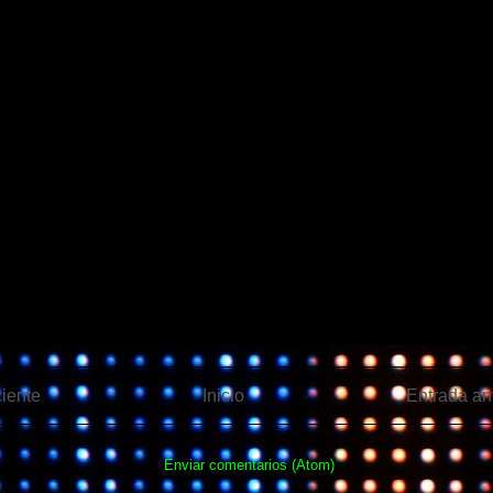
iente
Inicio
Entrada an
Suscribirse a:
Enviar comentarios (Atom)