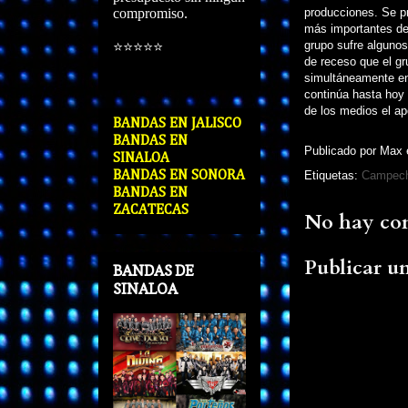
compromiso.
producciones. Se pr
más importantes de 
grupo sufre algunos
⭐
⭐
⭐
⭐
⭐
de receso que el g
simultáneamente en
continúa hasta hoy 
de los medios el ap
BANDAS EN JALISCO
BANDAS EN
Publicado por
Max
SINALOA
BANDAS EN SONORA
Etiquetas:
Campec
BANDAS EN
ZACATECAS
No hay com
Publicar u
BANDAS DE
SINALOA